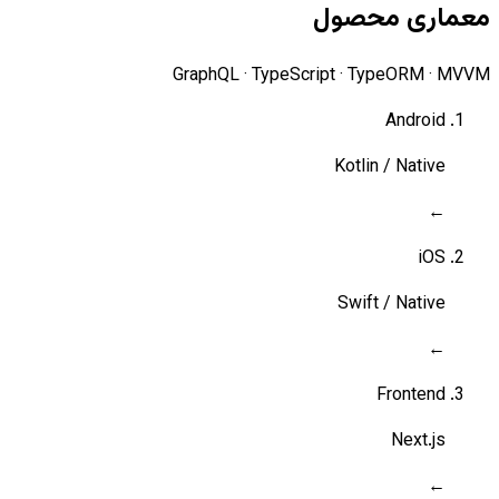
معماری محصول
GraphQL · TypeScript · TypeORM · MVVM
Android
Kotlin / Native
←
iOS
Swift / Native
←
Frontend
Next.js
←