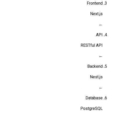
Frontend
Next.js
←
API
RESTful API
←
Backend
Nest.js
←
Database
PostgreSQL