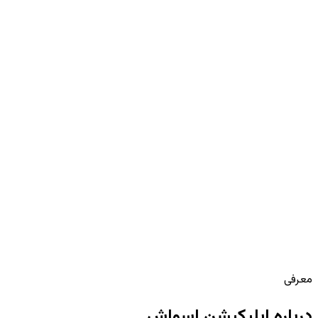
سال
۱۳۹۵–۱۴۰۲
نوع
Mobile Application
توسعه
AKAF
تکنولوژی
Kotlin / Native · Swift / Native · Next.js · RESTful API ·
Nest.js · PostgreSQL
معرفی
درباره اپلیکیشن اسواش