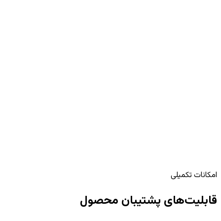
موجودی
پرداخت آنلاین
تاریخچه
کیف پول · مفهومی
موجودی
۴۲۰٬۰۰۰
ریال
شارژ کیف پول
+۴۳۰٬۰۰۰
پرداخت سفر
−۱۴۰٬۰۰۰
امکانات تکمیلی
قابلیت‌های پشتیبان محصول